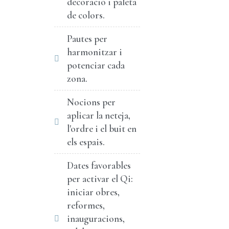
decoració i paleta
de colors.
Pautes per
harmonitzar i
potenciar cada
zona.
Nocions per
aplicar la neteja,
l'ordre i el buit en
els espais.
Dates favorables
per activar el Qi:
iniciar obres,
reformes,
inauguracions,