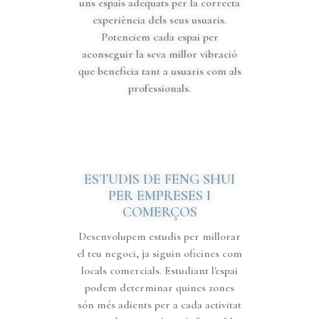
uns espais adequats per la correcta
experiència dels seus usuaris.
Potenciem cada espai per
aconseguir la seva millor vibració
que beneficia tant a usuaris com als
professionals.
ESTUDIS DE FENG SHUI
PER EMPRESES I
COMERÇOS
Desenvolupem estudis per millorar
el teu negoci, ja siguin oficines com
locals comercials. Estudiant l'espai
podem determinar quines zones
són més adients per a cada activitat