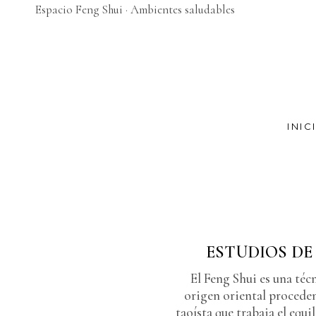
Espacio Feng Shui · Ambientes saludables
INIC
ESTUDIOS DE
El Feng Shui es una téc
origen oriental procedent
taoísta que trabaja el equi