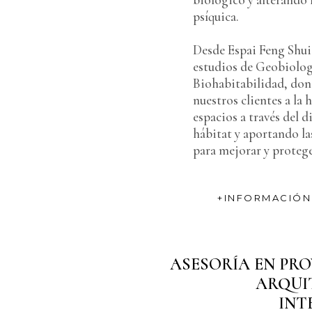
psíquica.
Desde Espai Feng Shui
estudios de Geobiolog
Biohabitabilidad, don
nuestros clientes a la 
espacios a través del 
hábitat y aportando la
para mejorar y protege
+INFORMACIÓN
ASESORÍA EN PR
ARQUI
INT