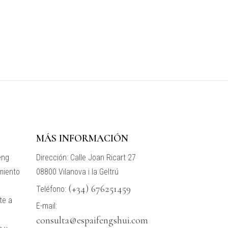
MÁS INFORMACIÓN
eng
Dirección: Calle Joan Ricart 27
miento
08800 Vilanova i la Geltrú
(+34) 676251459
Teléfono:
te a
E-mail:
consulta@espaifengshui.com