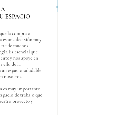
 A
U ESPACIO
que la compra o
da es una decisión muy
iere de muchos
egir. Es esencial que
sente y nos apoye en
r ello de la
 un espacio saludable
on nosotros.
én es muy importante
 espacio de trabajo que
uestro proyecto y