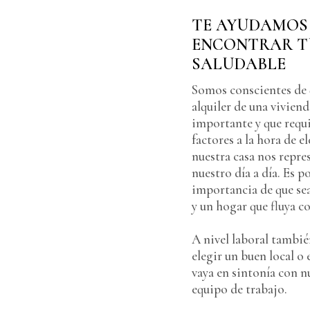
TE AYUDAMOS
ENCONTRAR T
SALUDABLE
Somos conscientes de 
alquiler de una vivien
importante y que requ
factores a la hora de el
nuestra casa nos repre
nuestro día a día. Es po
importancia de que sea
y un hogar que fluya c
A nivel laboral tambi
elegir un buen local o
vaya en sintonía con n
equipo de trabajo.