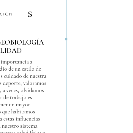
CIÓN
GEOBIOLOGÍA
ILIDAD
 importancia a
dio de un estilo de
os cuidado de nuestra
s deporte, valoramos
, a veces, olvidamos
r de trabajo es
ener un mayor
os que habitamos
a estas influencias
a nuestro sistema
uestra salud física y