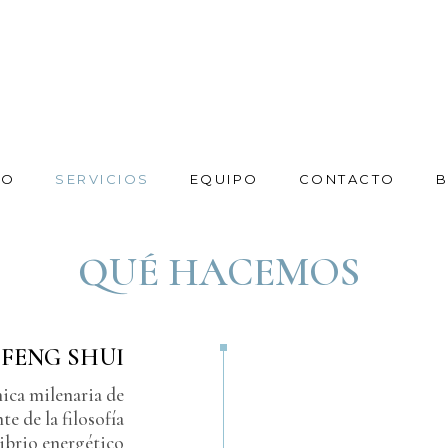
IO
SERVICIOS
EQUIPO
CONTACTO
B
QUÉ HACEMOS
 FENG SHUI
nica milenaria de
e de la filosofía
librio energético