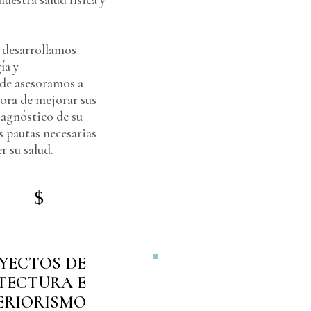
 desarrollamos
ía y
de asesoramos a
hora de mejorar sus
diagnóstico de su
s pautas necesarias
r su salud.
OYECTOS DE
TECTURA E
ERIORISMO