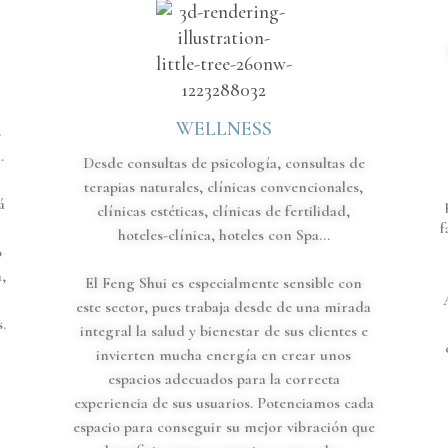
WELLNESS
s
.
Desde consultas de psicología, consultas de
terapias naturales, clínicas convencionales,
á
clínicas estéticas, clínicas de fertilidad,
f
hoteles-clínica, hoteles con Spa...
o
,
El Feng Shui es especialmente sensible con
este sector, pues trabaja desde de una mirada
.
integral la salud y bienestar de sus clientes e
invierten mucha energía en crear unos
espacios adecuados para la correcta
experiencia de sus usuarios. Potenciamos cada
espacio para conseguir su mejor vibración que