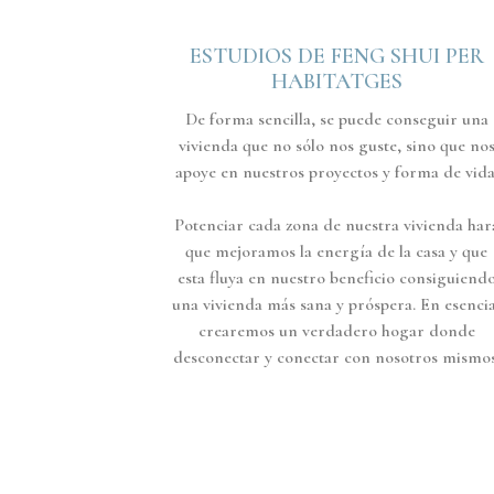
ESTUDIOS DE FENG SHUI PER
HABITATGES
De forma sencilla, se puede conseguir una
vivienda que no sólo nos guste, sino que no
apoye en nuestros proyectos y forma de vida
Potenciar cada zona de nuestra vivienda har
que mejoramos la energía de la casa y que
esta fluya en nuestro beneficio consiguiend
una vivienda más sana y próspera. En esencia
crearemos un verdadero hogar donde
desconectar y conectar con nosotros mismos