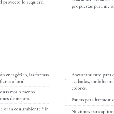
el proyecto lo requiere.
propuestas para mejor
rón energético, las formas
Asesoramiento para el
icina o local.
acabados, mobiliario,
colores.
 zonas más o menos
iones de mejora.
Pautas para harmoniza
mejoran con ambiente Yin
Nociones para aplicar 