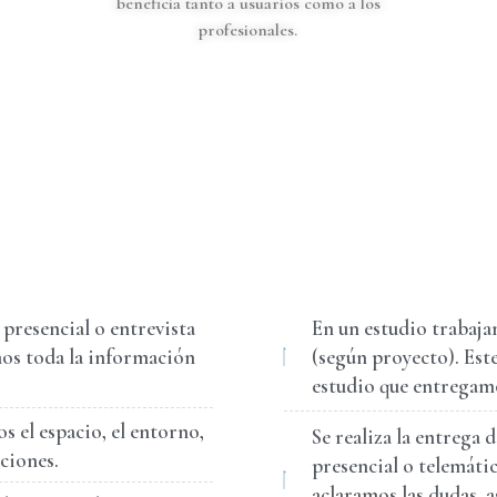
beneficia tanto a usuarios como a los
profesionales.
presencial o entrevista
En un estudio trabaj
os toda la información
(según proyecto). Este
estudio que entregam
s el espacio, el entorno,
Se realiza la entrega 
aciones.
presencial o telemáti
aclaramos las dudas, 