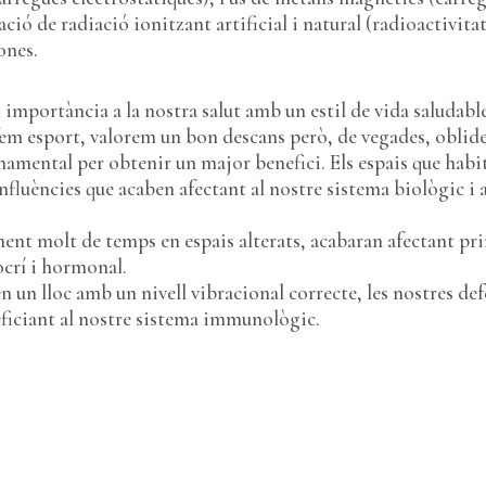
ació de radiació ionitzant artificial i natural (radioactivitat
ones.
mportància a la nostra salut amb un estil de vida saludable
fem esport, valorem un bon descans però, de vegades, oblide
fonamental per obtenir un major benefici. Els espais que ha
influències que acaben afectant al nostre sistema biològic i a
nt molt de temps en espais alterats, acabaran afectant pr
ocrí i hormonal.
en un lloc amb un nivell vibracional correcte, les nostres de
eficiant al nostre sistema immunològic.