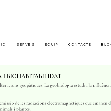
NICI
SERVEIS
EQUIP
CONTACTE
BLO
 I BIOHABITABILIDAT
alteracions geopàtiques. La geobiologia estudia la influència
'emissió de les radiacions electromagnètiques que emanen de
animals i plantes.