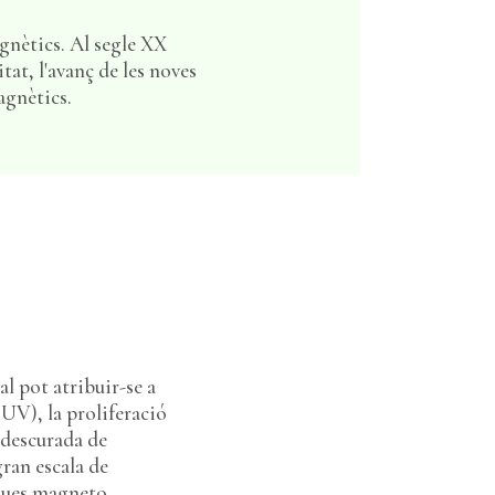
gnètics. Al segle XX
at, l'avanç de les noves
agnètics.
al pot atribuir-se a
 UV), la proliferació
ó descurada de
gran escala de
egues magneto