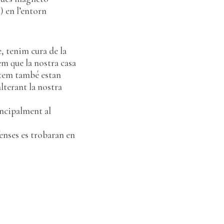
) en l’entorn
, tenim cura de la
m que la nostra casa
bitem també estan
lterant la nostra
incipalment al
fenses es trobaran en