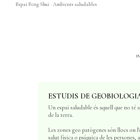
Espai Feng Shui · Ambients saludables
I
ESTUDIS DE GEOBIOLOGIA
Un espai saludable és aquell que no té 
de la terra.
Les zones geo patògenes són llocs on l
salut física o psíquica de les persones, 