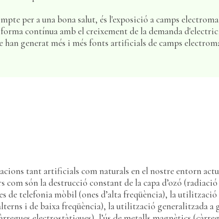
ompte per a una bona salut, és l'exposició a camps electroma
forma contínua amb el creixement de la demanda d'electricit
ue han generat més i més fonts artificials de camps electrom
acions tant artificials com naturals en el nostre entorn actu
s com són la destrucció constant de la capa d’ozó (radiació
es de telefonia mòbil (ones d’alta freqüència), la utilitzaci
alterns i de baixa freqüència), la utilització generalitzada a 
càrregues electrostàtiques), l’ús de metalls magnètics (càrr