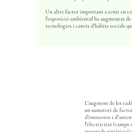
Un altre factor important a tenir en c
l'exposició ambiental ha augmentat de 
tecnologies i canvis d'hàbits socials q
L’augment de les radi
un sumatori de factor
d’emissores i d’anten
l’electricitat (camps 
materials sintètics (