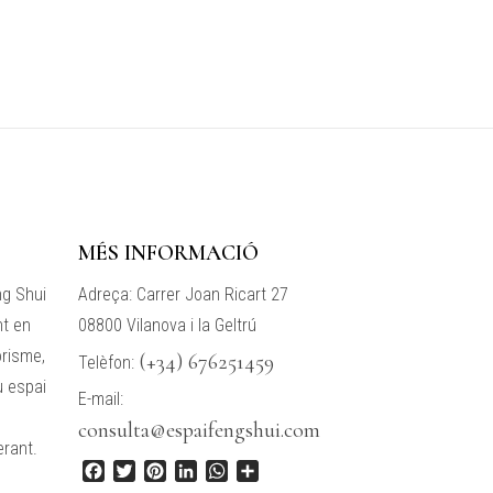
MÉS INFORMACIÓ
ng Shui
Adreça: Carrer Joan Ricart 27
nt en
08800 Vilanova i la Geltrú
orisme,
(+34) 676251459
Telèfon:
u espai
E-mail:
consulta@espaifengshui.com
erant.
F
T
P
L
W
C