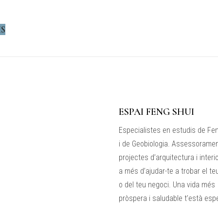
IS
ESPAI FENG SHUI
Especialistes en estudis de Fe
i de Geobiologia. Assessorame
projectes d’arquitectura i interi
a més d’ajudar-te a trobar el te
o del teu negoci. Una vida més
pròspera i saludable t’està esp