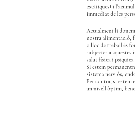
estàtiques) i l’acumul
immediat de les pers
Actualment li donem i
nostra alimentació, 
o lloc de treball és 
subjectes a aquestes 
salut física i psíquica.
Si estem permanentme
sistema nerviós, end
Per contra, si estem 
un nivell òptim, ben