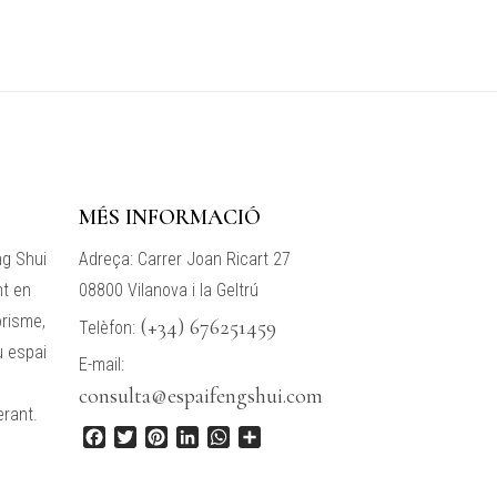
MÉS INFORMACIÓ
ng Shui
Adreça: Carrer Joan Ricart 27
nt en
08800 Vilanova i la Geltrú
orisme,
(+34) 676251459
Telèfon:
u espai
E-mail:
consulta@espaifengshui.com
erant.
F
T
P
L
W
C
a
w
i
i
h
o